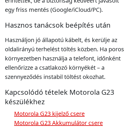
érintettek, de a biztonság kedvéért javasolt
egy friss mentés (Google/iCloud/PC).
Hasznos tanácsok beépítés után
Használjon jó állapotú kábelt, és kerülje az
oldalirányú terhelést töltés közben. Ha poros
környezetben használja a telefont, időnként
ellenőrizze a csatlakozó környékét – a
szennyeződés instabil töltést okozhat.
Kapcsolódó tételek Motorola G23
készülékhez
Motorola G23 kijelző csere
Motorola G23 Akkumulátor csere