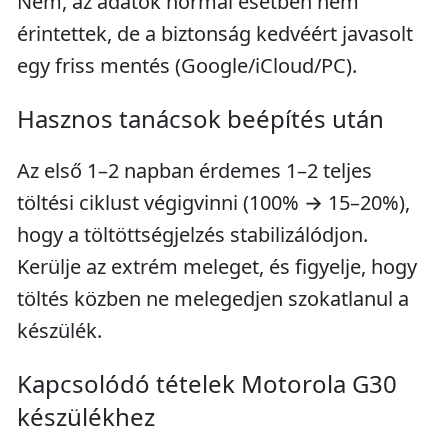
Nem, az adatok normál esetben nem
érintettek, de a biztonság kedvéért javasolt
egy friss mentés (Google/iCloud/PC).
Hasznos tanácsok beépítés után
Az első 1–2 napban érdemes 1–2 teljes
töltési ciklust végigvinni (100% → 15–20%),
hogy a töltöttségjelzés stabilizálódjon.
Kerülje az extrém meleget, és figyelje, hogy
töltés közben ne melegedjen szokatlanul a
készülék.
Kapcsolódó tételek Motorola G30
készülékhez