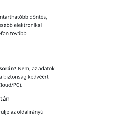
nntarthatóbb döntés,
esebb elektronikai
efon tovább
 során?
Nem, az adatok
a biztonság kedvéért
Cloud/PC).
után
rülje az oldalirányú