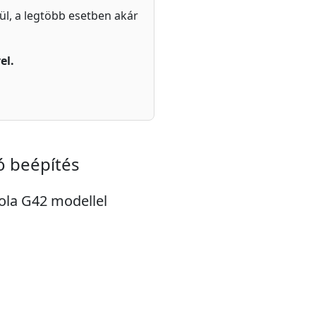
zül, a legtöbb esetben akár
el.
ó beépítés
rola G42 modellel