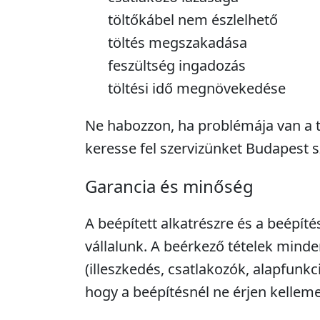
töltőkábel nem észlelhető
töltés megszakadása
feszültség ingadozás
töltési idő megnövekedése
Ne habozzon, ha problémája van a t
keresse fel szervizünket Budapest s
Garancia és minőség
A beépített alkatrészre és a beépíté
vállalunk. A beérkező tételek minde
(illeszkedés, csatlakozók, alapfunkc
hogy a beépítésnél ne érjen kellem