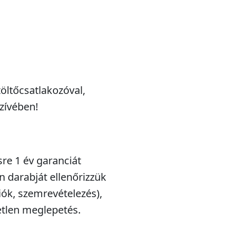
öltőcsatlakozóval,
zívében!
sre 1 év garanciát
n darabját ellenőrizzük
iók, szemrevételezés),
etlen meglepetés.