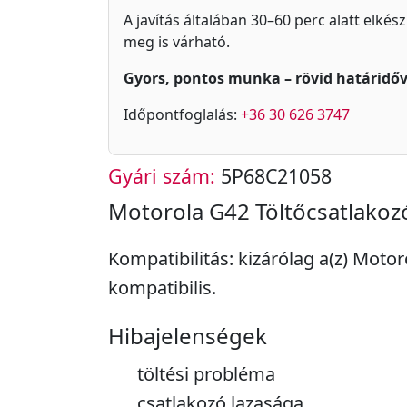
A javítás általában 30–60 perc alatt elkés
meg is várható.
Gyors, pontos munka – rövid határidőv
Időpontfoglalás:
+36 30 626 3747
Gyári szám:
5P68C21058
Motorola G42 Töltőcsatlakoz
Kompatibilitás: kizárólag a(z) Moto
kompatibilis.
Hibajelenségek
töltési probléma
csatlakozó lazasága