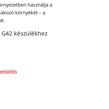
örnyezetben használja a
tlakozó környékét – a
at.
a G42 készülékhez
beépítés