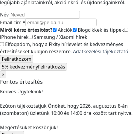
legújabb ajánlatainkról, akcióinkról és újdonságainkról.
Név
Email cím *
Miről kérsz értesítést?
Akciók
Blogcikkek és tippek
iPhone hírek
Samsung / Xiaomi hírek
Elfogadom, hogy a Fixity hírlevelet és kedvezményes
értesítéseket küldjön részemre.
Adatkezelési tájékoztató
Feliratkozom
5% kedvezmény
Feliratkozás
×
Fontos értesítés
Kedves Ügyfeleink!
Ezúton tájékoztatjuk Önöket, hogy 2026. augusztus 8-án
(szombaton) üzletünk 10:00 és 14:00 óra között tart nyitva.
Megértésüket köszönjük!