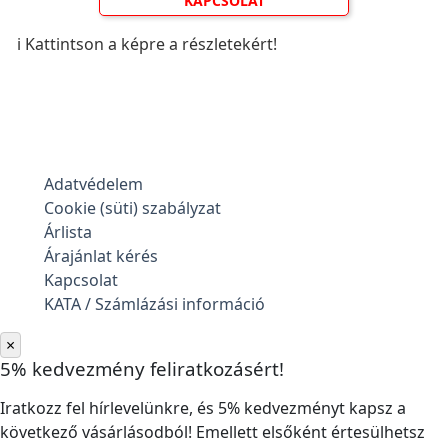
KAPCSOLAT
ℹ️ Kattintson a képre a részletekért!
Adatvédelem
Cookie (süti) szabályzat
Árlista
Árajánlat kérés
Kapcsolat
KATA / Számlázási információ
×
5% kedvezmény feliratkozásért!
Iratkozz fel hírlevelünkre, és 5% kedvezményt kapsz a
következő vásárlásodból! Emellett elsőként értesülhetsz