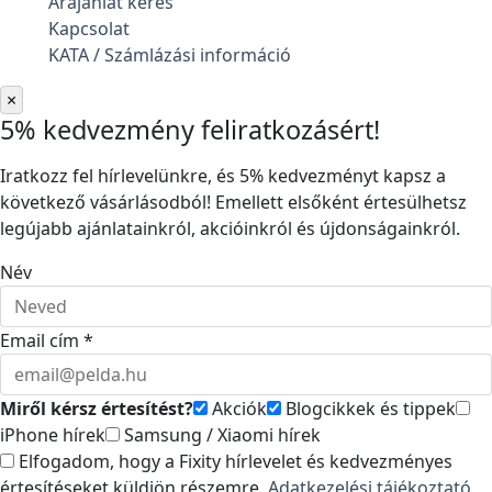
Árajánlat kérés
Kapcsolat
KATA / Számlázási információ
×
5% kedvezmény feliratkozásért!
Iratkozz fel hírlevelünkre, és 5% kedvezményt kapsz a
következő vásárlásodból! Emellett elsőként értesülhetsz
legújabb ajánlatainkról, akcióinkról és újdonságainkról.
Név
Email cím *
Miről kérsz értesítést?
Akciók
Blogcikkek és tippek
iPhone hírek
Samsung / Xiaomi hírek
Elfogadom, hogy a Fixity hírlevelet és kedvezményes
értesítéseket küldjön részemre.
Adatkezelési tájékoztató