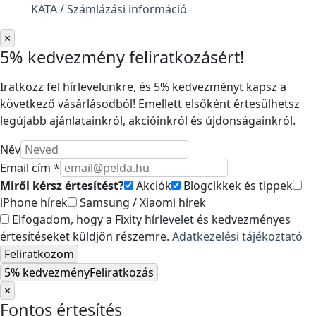
KATA / Számlázási információ
×
5% kedvezmény feliratkozásért!
Iratkozz fel hírlevelünkre, és 5% kedvezményt kapsz a
következő vásárlásodból! Emellett elsőként értesülhetsz
legújabb ajánlatainkról, akcióinkról és újdonságainkról.
Név
Email cím *
Miről kérsz értesítést?
Akciók
Blogcikkek és tippek
iPhone hírek
Samsung / Xiaomi hírek
Elfogadom, hogy a Fixity hírlevelet és kedvezményes
értesítéseket küldjön részemre.
Adatkezelési tájékoztató
Feliratkozom
5% kedvezmény
Feliratkozás
×
Fontos értesítés