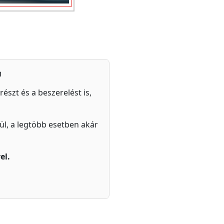
n
részt és a beszerelést is,
zül, a legtöbb esetben akár
el.