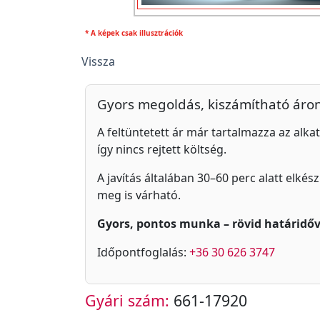
* A képek csak illusztrációk
Vissza
Gyors megoldás, kiszámítható áro
A feltüntetett ár már tartalmazza az alkat
így nincs rejtett költség.
A javítás általában 30–60 perc alatt elkés
meg is várható.
Gyors, pontos munka – rövid határidőv
Időpontfoglalás:
+36 30 626 3747
Gyári szám:
661-17920