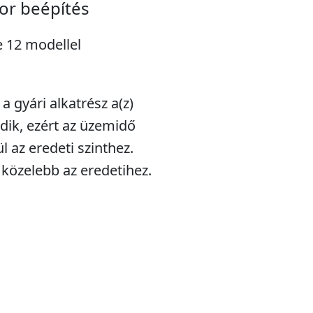
or beépítés
e 12 modellel
a gyári alkatrész a(z)
odik, ezért az üzemidő
l az eredeti szinthez.
 közelebb az eredetihez.