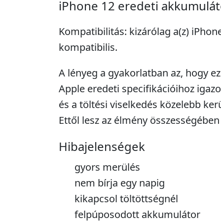
iPhone 12 eredeti akkumulát
Kompatibilitás: kizárólag a(z) iPhon
kompatibilis.
A lényeg a gyakorlatban az, hogy ez 
Apple eredeti specifikációihoz igaz
és a töltési viselkedés közelebb kerü
Ettől lesz az élmény összességében
Hibajelenségek
gyors merülés
nem bírja egy napig
kikapcsol töltöttségnél
felpúposodott akkumulátor