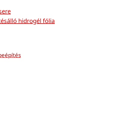
sere
sálló hidrogél fólia
beépítés