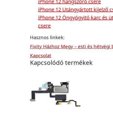
iPhone 12 hangszóró csere
iPhone 12 Utángyártott kijelző c
iPhone 12 Öngyógyitó karc és üté
csere
Hasznos linkek:
Fixity Házhoz Megy – esti és hétvégi 
Kapcsolat
Kapcsolódó termékek