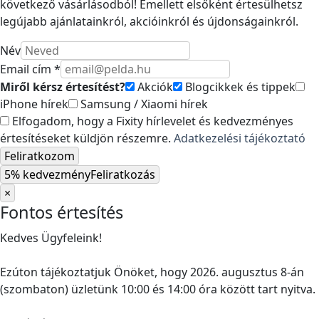
következő vásárlásodból! Emellett elsőként értesülhetsz
legújabb ajánlatainkról, akcióinkról és újdonságainkról.
Név
Email cím *
Miről kérsz értesítést?
Akciók
Blogcikkek és tippek
iPhone hírek
Samsung / Xiaomi hírek
Elfogadom, hogy a Fixity hírlevelet és kedvezményes
értesítéseket küldjön részemre.
Adatkezelési tájékoztató
Feliratkozom
5% kedvezmény
Feliratkozás
×
Fontos értesítés
Kedves Ügyfeleink!
Ezúton tájékoztatjuk Önöket, hogy 2026. augusztus 8-án
(szombaton) üzletünk 10:00 és 14:00 óra között tart nyitva.