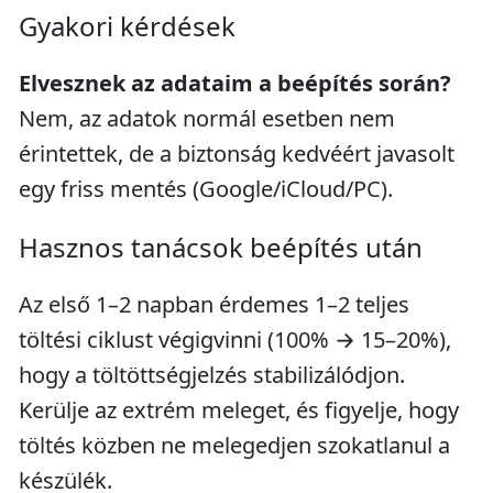
Gyakori kérdések
Elvesznek az adataim a beépítés során?
Nem, az adatok normál esetben nem
érintettek, de a biztonság kedvéért javasolt
egy friss mentés (Google/iCloud/PC).
Hasznos tanácsok beépítés után
Az első 1–2 napban érdemes 1–2 teljes
töltési ciklust végigvinni (100% → 15–20%),
hogy a töltöttségjelzés stabilizálódjon.
Kerülje az extrém meleget, és figyelje, hogy
töltés közben ne melegedjen szokatlanul a
készülék.