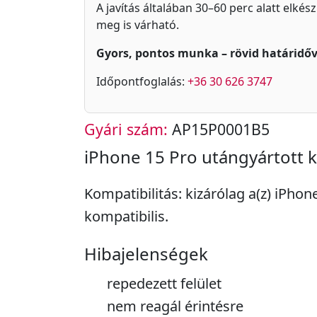
A javítás általában 30–60 perc alatt elkés
meg is várható.
Gyors, pontos munka – rövid határidőv
Időpontfoglalás:
+36 30 626 3747
Gyári szám:
AP15P0001B5
iPhone 15 Pro utángyártott k
Kompatibilitás: kizárólag a(z) iPhon
kompatibilis.
Hibajelenségek
repedezett felület
nem reagál érintésre