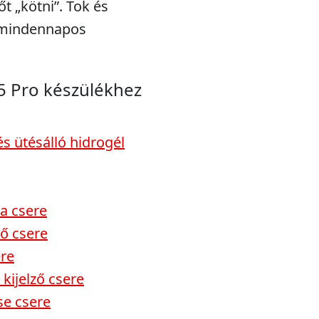
t „kötni”. Tok és
a mindennapos
5 Pro készülékhez
s ütésálló hidrogél
a csere
ző csere
ere
kijelző csere
se csere