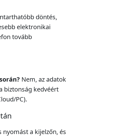
nntarthatóbb döntés,
esebb elektronikai
efon tovább
 során?
Nem, az adatok
a biztonság kedvéért
Cloud/PC).
után
s nyomást a kijelzőn, és