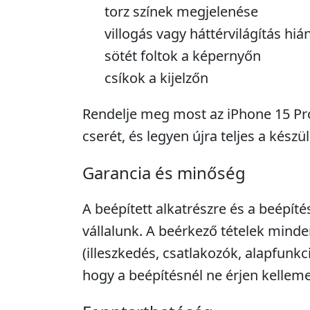
torz színek megjelenése
villogás vagy háttérvilágítás hiá
sötét foltok a képernyőn
csíkok a kijelzőn
Rendelje meg most az iPhone 15 Pro
cserét, és legyen újra teljes a készü
Garancia és minőség
A beépített alkatrészre és a beépíté
vállalunk. A beérkező tételek minde
(illeszkedés, csatlakozók, alapfunkc
hogy a beépítésnél ne érjen kellem