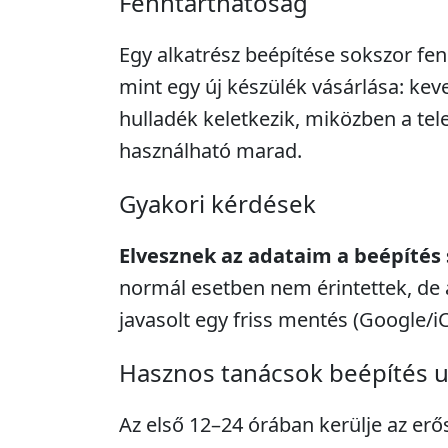
Fenntarthatóság
Egy alkatrész beépítése sokszor fe
mint egy új készülék vásárlása: kev
hulladék keletkezik, miközben a tel
használható marad.
Gyakori kérdések
Elvesznek az adataim a beépítés
normál esetben nem érintettek, de 
javasolt egy friss mentés (Google/i
Hasznos tanácsok beépítés 
Az első 12–24 órában kerülje az erő