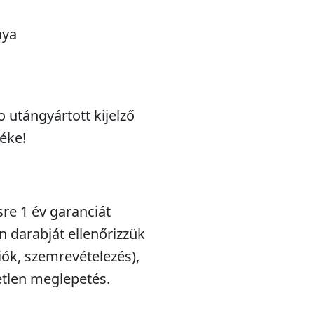
nya
 utángyártott kijelző
léke!
sre 1 év garanciát
n darabját ellenőrizzük
iók, szemrevételezés),
etlen meglepetés.