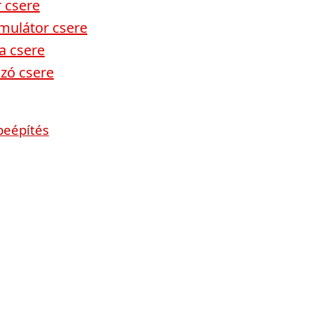
 csere
mulátor csere
a csere
ozó csere
beépítés