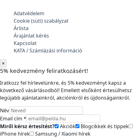
Adatvédelem
Cookie (süti) szabályzat
Árlista
Árajánlat kérés
Kapcsolat
KATA / Számlázási információ
×
5% kedvezmény feliratkozásért!
Iratkozz fel hírlevelünkre, és 5% kedvezményt kapsz a
következő vásárlásodból! Emellett elsőként értesülhetsz
legújabb ajánlatainkról, akcióinkról és újdonságainkról.
Név
Email cím *
Miről kérsz értesítést?
Akciók
Blogcikkek és tippek
iPhone hírek
Samsung / Xiaomi hírek