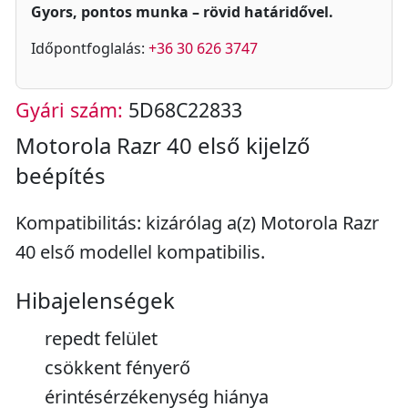
Gyors, pontos munka – rövid határidővel.
Időpontfoglalás:
+36 30 626 3747
Gyári szám:
5D68C22833
Motorola Razr 40 első kijelző
beépítés
Kompatibilitás: kizárólag a(z) Motorola Razr
40 első modellel kompatibilis.
Hibajelenségek
repedt felület
csökkent fényerő
érintésérzékenység hiánya