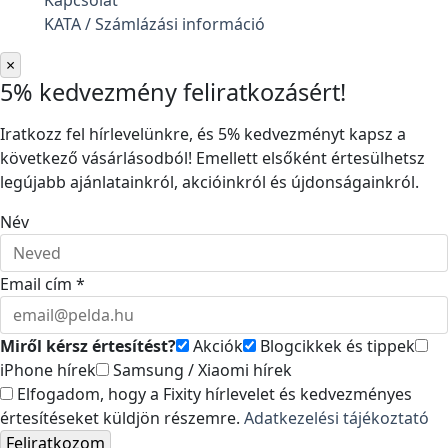
Kapcsolat
KATA / Számlázási információ
×
5% kedvezmény feliratkozásért!
Iratkozz fel hírlevelünkre, és 5% kedvezményt kapsz a
következő vásárlásodból! Emellett elsőként értesülhetsz
legújabb ajánlatainkról, akcióinkról és újdonságainkról.
Név
Email cím *
Miről kérsz értesítést?
Akciók
Blogcikkek és tippek
iPhone hírek
Samsung / Xiaomi hírek
Elfogadom, hogy a Fixity hírlevelet és kedvezményes
értesítéseket küldjön részemre.
Adatkezelési tájékoztató
Feliratkozom