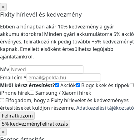
×
Fixity hírlevél és kedvezmény
Ebben a hónapban akár 10% kedvezmény a gyári
akkumulátorokra! Minden gyári akkumulátorra 5% akció
érvényes, feliratkozóink pedig további +5% kedvezményt
kapnak. Emellett elsőként értesülhetsz legújabb
ajánlatainkról.
Név
Email cím *
Miről kérsz értesítést?
Akciók
Blogcikkek és tippek
iPhone hírek
Samsung / Xiaomi hírek
Elfogadom, hogy a Fixity hírlevelet és kedvezményes
értesítéseket küldjön részemre.
Adatkezelési tájékoztató
Feliratkozom
5% kedvezmény
Feliratkozás
×
Fontos értesítés