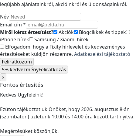
legújabb ajánlatainkról, akcióinkról és újdonságainkról.
Név
Email cím *
Miről kérsz értesítést?
Akciók
Blogcikkek és tippek
iPhone hírek
Samsung / Xiaomi hírek
Elfogadom, hogy a Fixity hírlevelet és kedvezményes
értesítéseket küldjön részemre.
Adatkezelési tájékoztató
Feliratkozom
5% kedvezmény
Feliratkozás
×
Fontos értesítés
Kedves Ügyfeleink!
Ezúton tájékoztatjuk Önöket, hogy 2026. augusztus 8-án
(szombaton) üzletünk 10:00 és 14:00 óra között tart nyitva.
Megértésüket köszönjük!