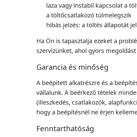
laza vagy instabil kapcsolat a töl
a töltőcsatlakozó túlmelegszik
hibás jelzés: a töltés állapotát
Ha Ön is tapasztalja ezeket a probl
szervizünket, ahol gyors megoldást
Garancia és minőség
A beépített alkatrészre és a beépíté
vállalunk. A beérkező tételek minde
(illeszkedés, csatlakozók, alapfunkc
hogy a beépítésnél ne érjen kellem
Fenntarthatóság