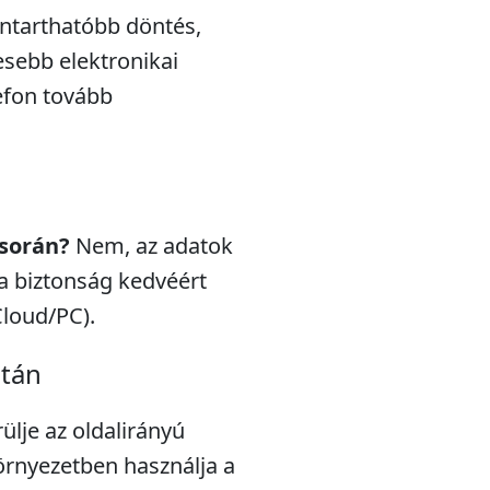
nntarthatóbb döntés,
esebb elektronikai
efon tovább
 során?
Nem, az adatok
a biztonság kedvéért
Cloud/PC).
után
rülje az oldalirányú
örnyezetben használja a