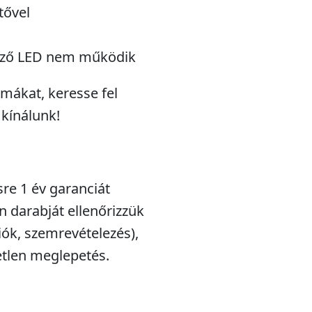
tővel
 jelző LED nem működik
émákat, keresse fel
 kínálunk!
sre 1 év garanciát
n darabját ellenőrizzük
iók, szemrevételezés),
etlen meglepetés.