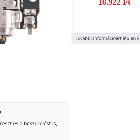
16.922 Ft
További információért lépjen 
n
részt és a beszerelést is,