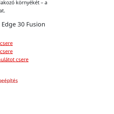
tlakozó környékét – a
at.
 Edge 30 Fusion
 csere
 csere
ulátot csere
beépítés