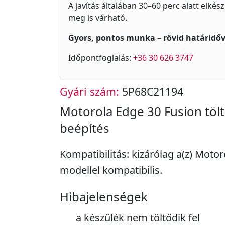
A javítás általában 30–60 perc alatt elkés
meg is várható.
Gyors, pontos munka – rövid határidőv
Időpontfoglalás:
+36 30 626 3747
Gyári szám:
5P68C21194
Motorola Edge 30 Fusion töl
beépítés
Kompatibilitás: kizárólag a(z) Moto
modellel kompatibilis.
Hibajelenségek
a készülék nem töltődik fel