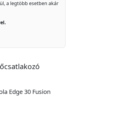
zül, a legtöbb esetben akár
el.
tőcsatlakozó
rola Edge 30 Fusion