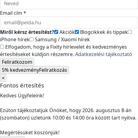
Email cím *
Miről kérsz értesítést?
Akciók
Blogcikkek és tippek
iPhone hírek
Samsung / Xiaomi hírek
Elfogadom, hogy a Fixity hírlevelet és kedvezményes
értesítéseket küldjön részemre.
Adatkezelési tájékoztató
Feliratkozom
5% kedvezmény
Feliratkozás
×
Fontos értesítés
Kedves Ügyfeleink!
Ezúton tájékoztatjuk Önöket, hogy 2026. augusztus 8-án
(szombaton) üzletünk 10:00 és 14:00 óra között tart nyitva.
Megértésüket köszönjük!