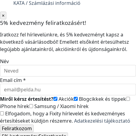
KATA / Számlázási információ
×
5% kedvezmény feliratkozásért!
Iratkozz fel hírlevelünkre, és 5% kedvezményt kapsz a
következő vásárlásodból! Emellett elsőként értesülhetsz
legújabb ajánlatainkról, akcióinkról és újdonságainkról.
Név
Email cím *
Miről kérsz értesítést?
Akciók
Blogcikkek és tippek
iPhone hírek
Samsung / Xiaomi hírek
Elfogadom, hogy a Fixity hírlevelet és kedvezményes
értesítéseket küldjön részemre.
Adatkezelési tájékoztató
Feliratkozom