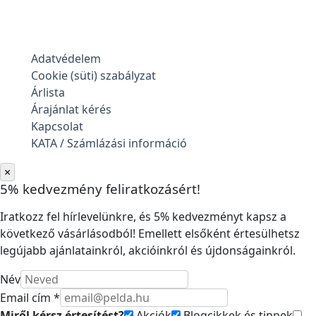
Adatvédelem
Cookie (süti) szabályzat
Árlista
Árajánlat kérés
Kapcsolat
KATA / Számlázási információ
×
5% kedvezmény feliratkozásért!
Iratkozz fel hírlevelünkre, és 5% kedvezményt kapsz a
következő vásárlásodból! Emellett elsőként értesülhetsz
legújabb ajánlatainkról, akcióinkról és újdonságainkról.
Név
Email cím *
Miről kérsz értesítést?
Akciók
Blogcikkek és tippek