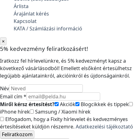
Árlista
Árajánlat kérés
Kapcsolat
KATA / Számlázási információ
×
5% kedvezmény feliratkozásért!
Iratkozz fel hírlevelünkre, és 5% kedvezményt kapsz a
következő vásárlásodból! Emellett elsőként értesülhetsz
legújabb ajánlatainkról, akcióinkról és újdonságainkról.
Név
Email cím *
Miről kérsz értesítést?
Akciók
Blogcikkek és tippek
iPhone hírek
Samsung / Xiaomi hírek
Elfogadom, hogy a Fixity hírlevelet és kedvezményes
értesítéseket küldjön részemre.
Adatkezelési tájékoztató
Feliratkozom