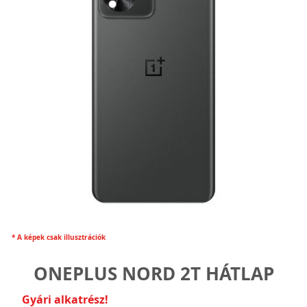
* A képek csak illusztrációk
ONEPLUS NORD 2T HÁTLAP
Gyári alkatrész!