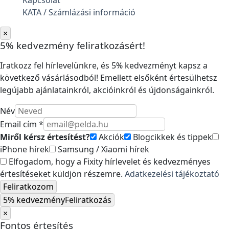
Kapcsolat
KATA / Számlázási információ
×
5% kedvezmény feliratkozásért!
Iratkozz fel hírlevelünkre, és 5% kedvezményt kapsz a
következő vásárlásodból! Emellett elsőként értesülhetsz
legújabb ajánlatainkról, akcióinkról és újdonságainkról.
Név
Email cím *
Miről kérsz értesítést?
Akciók
Blogcikkek és tippek
iPhone hírek
Samsung / Xiaomi hírek
Elfogadom, hogy a Fixity hírlevelet és kedvezményes
értesítéseket küldjön részemre.
Adatkezelési tájékoztató
Feliratkozom
5% kedvezmény
Feliratkozás
×
Fontos értesítés