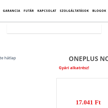
GARANCIA
FUTÁR
KAPCSOLAT
SZOLGÁLTATÁSOK
BLOGOK
Főoldal
Árlista
OnePlus Nord CE 2 Lite hátlap
ONEPLUS NO
Gyári alkatrész!
17.041 Ft