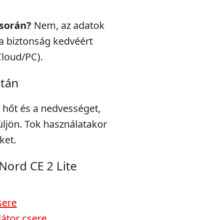
 során?
Nem, az adatok
a biztonság kedvéért
Cloud/PC).
után
 hőt és a nedvességet,
ljön. Tok használatakor
ket.
Nord CE 2 Lite
sere
átor csere