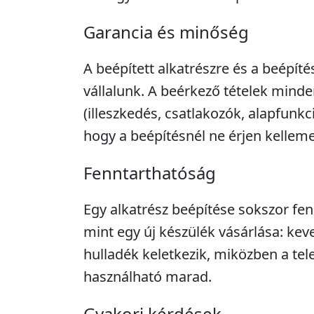
Garancia és minőség
A beépített alkatrészre és a beépíté
vállalunk. A beérkező tételek minde
(illeszkedés, csatlakozók, alapfunkc
hogy a beépítésnél ne érjen kellem
Fenntarthatóság
Egy alkatrész beépítése sokszor fe
mint egy új készülék vásárlása: kev
hulladék keletkezik, miközben a tel
használható marad.
Gyakori kérdések