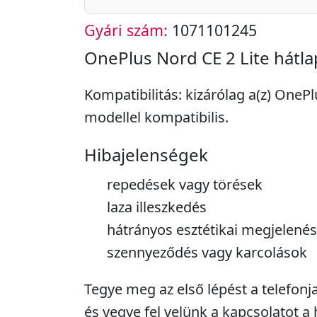
Gyári szám:
1071101245
OnePlus Nord CE 2 Lite hátla
Kompatibilitás: kizárólag a(z) OnePl
modellel kompatibilis.
Hibajelenségek
repedések vagy törések
laza illeszkedés
hátrányos esztétikai megjelenés
szennyeződés vagy karcolások
Tegye meg az első lépést a telefon
és vegye fel velünk a kapcsolatot a 