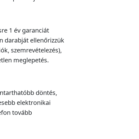
sre 1 év garanciát
n darabját ellenőrizzük
iók, szemrevételezés),
etlen meglepetés.
nntarthatóbb döntés,
esebb elektronikai
efon tovább