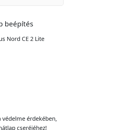
p beépítés
us Nord CE 2 Lite
ja védelme érdekében,
hátlap cseréjéhez!