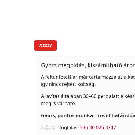
VISSZA
Gyors megoldás, kiszámítható áro
A feltüntetett ár már tartalmazza az alkat
így nincs rejtett költség.
A javítás általában 30–60 perc alatt elkés
meg is várható.
Gyors, pontos munka – rövid határidőv
Időpontfoglalás:
+36 30 626 3747