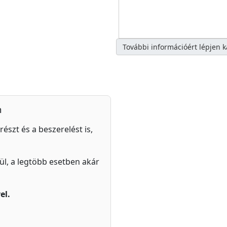
További információért lépjen 
n
részt és a beszerelést is,
zül, a legtöbb esetben akár
el.