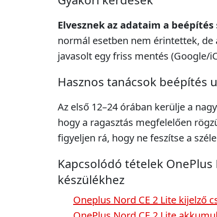
Elvesznek az adataim a beépítés
normál esetben nem érintettek, de 
javasolt egy friss mentés (Google/i
Hasznos tanácsok beépítés 
Az első 12–24 órában kerülje a nagy
hogy a ragasztás megfelelően rögzü
figyeljen rá, hogy ne feszítse a széle
Kapcsolódó tételek OnePlus 
készülékhez
Oneplus Nord CE 2 Lite kijelző c
OnePlus Nord CE 2 Lite akkumul