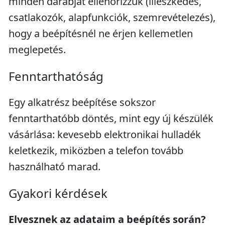
minden darabját ellenőrizzük (illeszkedés,
csatlakozók, alapfunkciók, szemrevételezés),
hogy a beépítésnél ne érjen kellemetlen
meglepetés.
Fenntarthatóság
Egy alkatrész beépítése sokszor
fenntarthatóbb döntés, mint egy új készülék
vásárlása: kevesebb elektronikai hulladék
keletkezik, miközben a telefon tovább
használható marad.
Gyakori kérdések
Elvesznek az adataim a beépítés során?