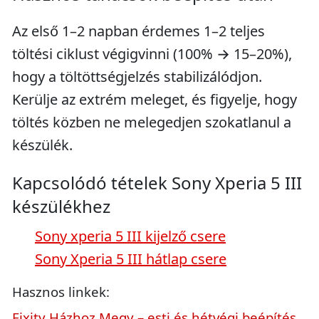
Az első 1–2 napban érdemes 1–2 teljes
töltési ciklust végigvinni (100% → 15–20%),
hogy a töltöttségjelzés stabilizálódjon.
Kerülje az extrém meleget, és figyelje, hogy
töltés közben ne melegedjen szokatlanul a
készülék.
Kapcsolódó tételek Sony Xperia 5 III
készülékhez
Sony xperia 5 III kijelző csere
Sony Xperia 5 III hátlap csere
Hasznos linkek:
Fixity Házhoz Megy – esti és hétvégi beépítés