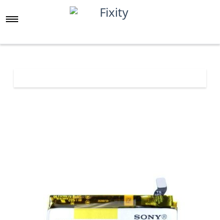
Főoldal
Árlista
Sony Xperia 5 III akkumulátor