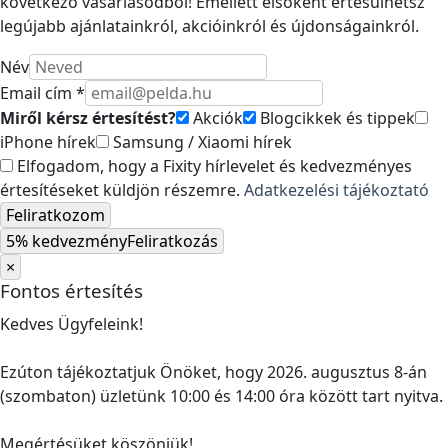
következő vásárlásodból! Emellett elsőként értesülhetsz
legújabb ajánlatainkról, akcióinkról és újdonságainkról.
Név
Email cím *
Miről kérsz értesítést?
Akciók
Blogcikkek és tippek
iPhone hírek
Samsung / Xiaomi hírek
Elfogadom, hogy a Fixity hírlevelet és kedvezményes
értesítéseket küldjön részemre.
Adatkezelési tájékoztató
Feliratkozom
5% kedvezmény
Feliratkozás
×
Fontos értesítés
Kedves Ügyfeleink!
Ezúton tájékoztatjuk Önöket, hogy 2026. augusztus 8-án
(szombaton) üzletünk 10:00 és 14:00 óra között tart nyitva.
Megértésüket köszönjük!