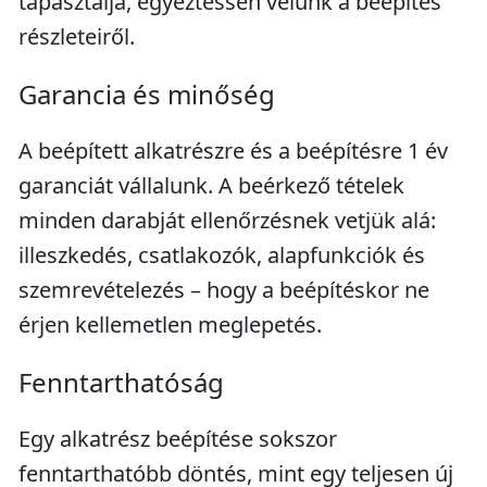
tapasztalja, egyeztessen velünk a beépítés
részleteiről.
Garancia és minőség
A beépített alkatrészre és a beépítésre 1 év
garanciát vállalunk. A beérkező tételek
minden darabját ellenőrzésnek vetjük alá:
illeszkedés, csatlakozók, alapfunkciók és
szemrevételezés – hogy a beépítéskor ne
érjen kellemetlen meglepetés.
Fenntarthatóság
Egy alkatrész beépítése sokszor
fenntarthatóbb döntés, mint egy teljesen új