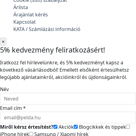
Cookie (süti) szabályzat
Árlista
Árajánlat kérés
Kapcsolat
KATA / Számlázási információ
×
5% kedvezmény feliratkozásért!
Iratkozz fel hírlevelünkre, és 5% kedvezményt kapsz a
következő vásárlásodból! Emellett elsőként értesülhetsz
legújabb ajánlatainkról, akcióinkról és újdonságainkról.
Név
Email cím *
Miről kérsz értesítést?
Akciók
Blogcikkek és tippek
iPhone hírek
Samsung / Xiaomi hírek