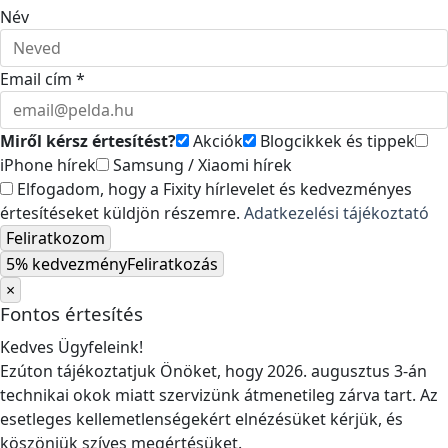
Név
Email cím *
Miről kérsz értesítést?
Akciók
Blogcikkek és tippek
iPhone hírek
Samsung / Xiaomi hírek
Elfogadom, hogy a Fixity hírlevelet és kedvezményes
értesítéseket küldjön részemre.
Adatkezelési tájékoztató
Feliratkozom
5% kedvezmény
Feliratkozás
×
Fontos értesítés
Kedves Ügyfeleink!
Ezúton tájékoztatjuk Önöket, hogy 2026. augusztus 3-án
technikai okok miatt szervizünk átmenetileg zárva tart. Az
esetleges kellemetlenségekért elnézésüket kérjük, és
köszönjük szíves megértésüket.