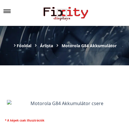
Főoldal
Árlista
Motorola G84 Akkumulátor
* A képek csak illusztrációk