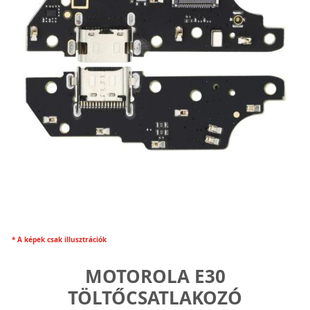
* A képek csak illusztrációk
MOTOROLA E30
TÖLTŐCSATLAKOZÓ