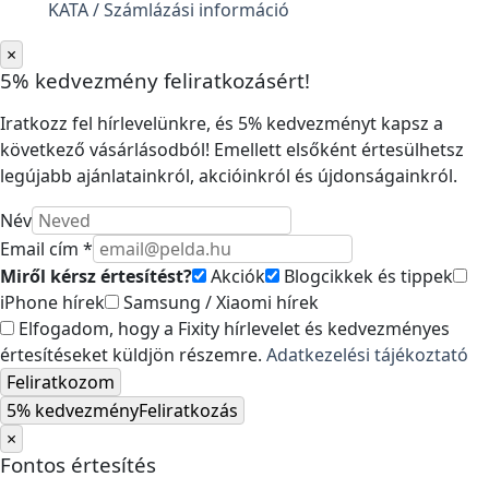
KATA / Számlázási információ
×
5% kedvezmény feliratkozásért!
Iratkozz fel hírlevelünkre, és 5% kedvezményt kapsz a
következő vásárlásodból! Emellett elsőként értesülhetsz
legújabb ajánlatainkról, akcióinkról és újdonságainkról.
Név
Email cím *
Miről kérsz értesítést?
Akciók
Blogcikkek és tippek
iPhone hírek
Samsung / Xiaomi hírek
Elfogadom, hogy a Fixity hírlevelet és kedvezményes
értesítéseket küldjön részemre.
Adatkezelési tájékoztató
Feliratkozom
5% kedvezmény
Feliratkozás
×
Fontos értesítés