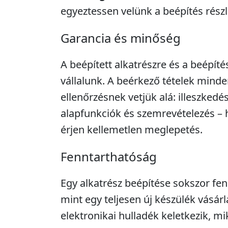
egyeztessen velünk a beépítés részle
Garancia és minőség
A beépített alkatrészre és a beépíté
vállalunk. A beérkező tételek minde
ellenőrzésnek vetjük alá: illeszkedé
alapfunkciók és szemrevételezés – 
érjen kellemetlen meglepetés.
Fenntarthatóság
Egy alkatrész beépítése sokszor fe
mint egy teljesen új készülék vásár
elektronikai hulladék keletkezik, m