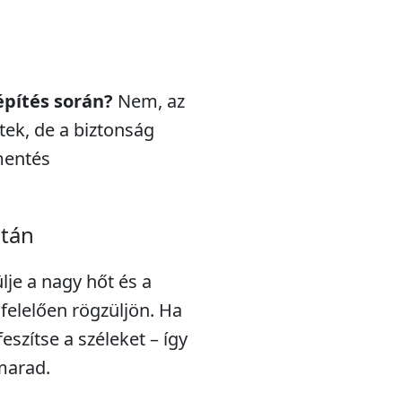
építés során?
Nem, az
ek, de a biztonság
mentés
után
lje a nagy hőt és a
elelően rögzüljön. Ha
feszítse a széleket – így
marad.