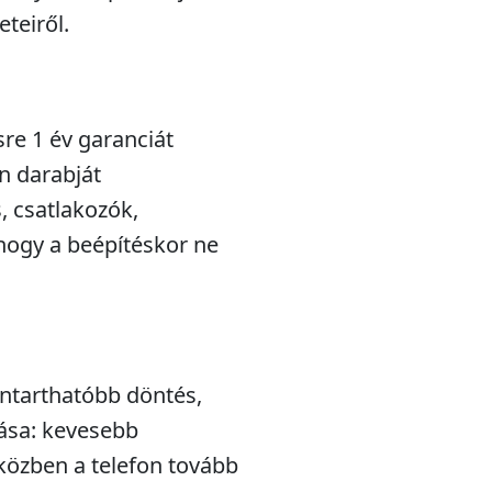
teiről.
sre 1 év garanciát
n darabját
s, csatlakozók,
hogy a beépítéskor ne
nntarthatóbb döntés,
lása: kevesebb
iközben a telefon tovább