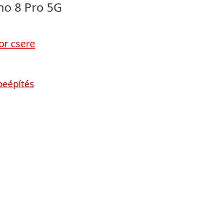
no 8 Pro 5G
or csere
beépítés