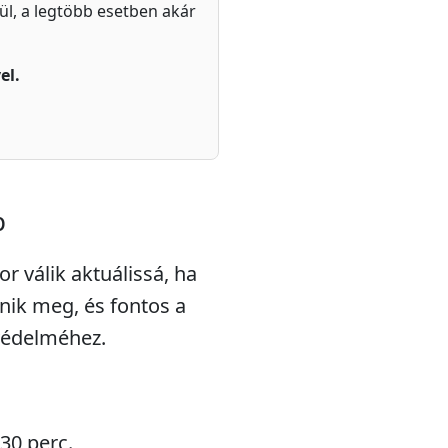
zül, a legtöbb esetben akár
el.
p
r válik aktuálissá, ha
enik meg, és fontos a
védelméhez.
 30 perc.