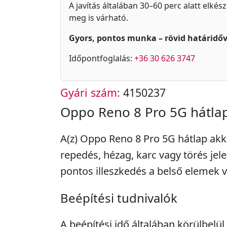
A javítás általában 30–60 perc alatt elkés
meg is várható.
Gyors, pontos munka – rövid határidőv
Időpontfoglalás:
+36 30 626 3747
Gyári szám:
4150237
Oppo Reno 8 Pro 5G hátla
A(z) Oppo Reno 8 Pro 5G hátlap akko
repedés, hézag, karc vagy törés jel
pontos illeszkedés a belső elemek 
Beépítési tudnivalók
A beépítési idő általában körülbelül