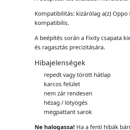
Kompatibilitás: kizárólag a(z) Oppo
kompatibilis.
A beépítés során a Fixity csapata ki
és ragasztás precizitására.
Hibajelenségek
repedt vagy törött hátlap
karcos felület
nem zár rendesen
hézag / lötyögés
megpattant sarok
Ne halogassa!
Ha a fenti hibák bár