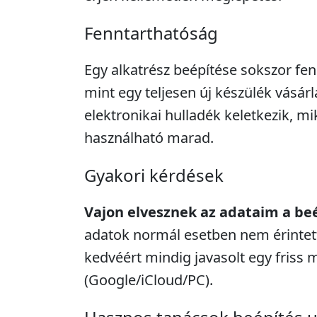
Fenntarthatóság
Egy alkatrész beépítése sokszor fe
mint egy teljesen új készülék vásár
elektronikai hulladék keletkezik, m
használható marad.
Gyakori kérdések
Vajon elvesznek az adataim a be
adatok normál esetben nem érintett
kedvéért mindig javasolt egy friss 
(Google/iCloud/PC).