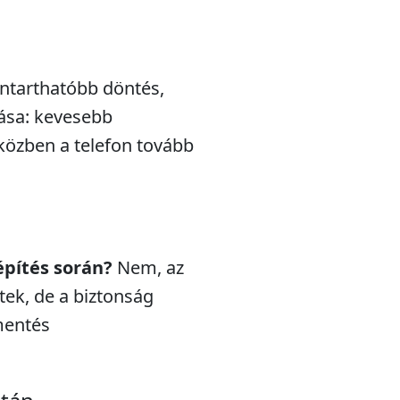
nntarthatóbb döntés,
lása: kevesebb
iközben a telefon tovább
építés során?
Nem, az
ek, de a biztonság
mentés