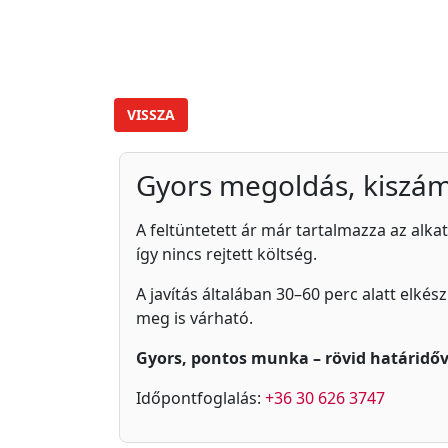
VISSZA
Gyors megoldás, kiszám
A feltüntetett ár már tartalmazza az alkat
így nincs rejtett költség.
A javítás általában 30–60 perc alatt elkés
meg is várható.
Gyors, pontos munka – rövid határidőv
Időpontfoglalás:
+36 30 626 3747