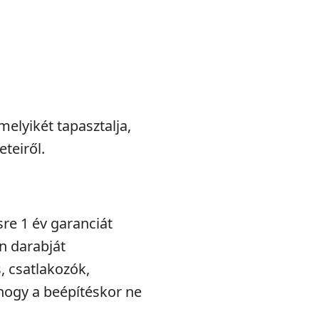
melyikét tapasztalja,
teiről.
sre 1 év garanciát
n darabját
s, csatlakozók,
hogy a beépítéskor ne