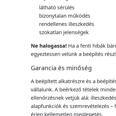
látható sérülés
bizonytalan működés
rendellenes illeszkedés
szokatlan jelenségek
Ne halogassa!
Ha a fenti hibák bár
egyeztessen velünk a beépítés részle
Garancia és minőség
A beépített alkatrészre és a beépíté
vállalunk. A beérkező tételek minde
ellenőrzésnek vetjük alá: illeszkedé
alapfunkciók és szemrevételezés – 
érjen kellemetlen meglepetés.