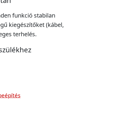
után
nden funkció stabilan
gű kiegészítőket (kábel,
leges terhelés.
észülékhez
beépítés