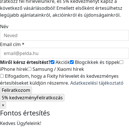
Iratkozz fel hírlevelünkre, és 5% kedvezményt kapsz a
következő vásárlásodból! Emellett elsőként értesülhetsz
legújabb ajánlatainkról, akcióinkról és újdonságainkról.
Név
Email cím *
Miről kérsz értesítést?
Akciók
Blogcikkek és tippek
iPhone hírek
Samsung / Xiaomi hírek
Elfogadom, hogy a Fixity hírlevelet és kedvezményes
értesítéseket küldjön részemre.
Adatkezelési tájékoztató
Feliratkozom
5% kedvezmény
Feliratkozás
×
Fontos értesítés
Kedves Ügyfeleink!