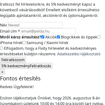
Iratkozz fel hírlevelünkre, és 5% kedvezményt kapsz a
következő vásárlásodból! Emellett elsőként értesülhetsz
legújabb ajánlatainkról, akcióinkról és újdonságainkról.
Név
Email cím *
Miről kérsz értesítést?
Akciók
Blogcikkek és tippek
iPhone hírek
Samsung / Xiaomi hírek
Elfogadom, hogy a Fixity hírlevelet és kedvezményes
értesítéseket küldjön részemre.
Adatkezelési tájékoztató
Feliratkozom
5% kedvezmény
Feliratkozás
×
Fontos értesítés
Kedves Ügyfeleink!
Ezúton tájékoztatjuk Önöket, hogy 2026. augusztus 8-án
(szombaton) üzletünk 10:00 és 14:00 óra között tart nyitva.