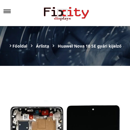
Főoldal
Árlista
Huawei Nova 10 SE gyári kijelző