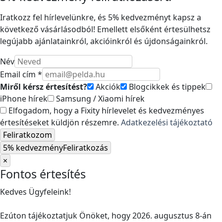
Iratkozz fel hírlevelünkre, és 5% kedvezményt kapsz a
következő vásárlásodból! Emellett elsőként értesülhetsz
legújabb ajánlatainkról, akcióinkról és újdonságainkról.
Név
Email cím *
Miről kérsz értesítést?
Akciók
Blogcikkek és tippek
iPhone hírek
Samsung / Xiaomi hírek
Elfogadom, hogy a Fixity hírlevelet és kedvezményes
értesítéseket küldjön részemre.
Adatkezelési tájékoztató
Feliratkozom
5% kedvezmény
Feliratkozás
×
Fontos értesítés
Kedves Ügyfeleink!
Ezúton tájékoztatjuk Önöket, hogy 2026. augusztus 8-án