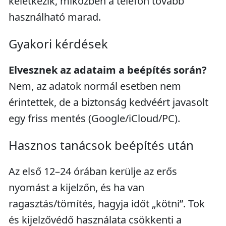
keletkezik, miközben a telefon tovább
használható marad.
Gyakori kérdések
Elvesznek az adataim a beépítés során?
Nem, az adatok normál esetben nem
érintettek, de a biztonság kedvéért javasolt
egy friss mentés (Google/iCloud/PC).
Hasznos tanácsok beépítés után
Az első 12–24 órában kerülje az erős
nyomást a kijelzőn, és ha van
ragasztás/tömítés, hagyja időt „kötni”. Tok
és kijelzővédő használata csökkenti a