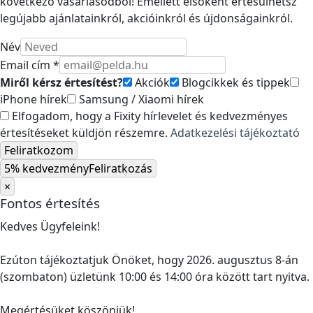
következő vásárlásodból! Emellett elsőként értesülhetsz
legújabb ajánlatainkról, akcióinkról és újdonságainkról.
Név
Email cím *
Miről kérsz értesítést?
Akciók
Blogcikkek és tippek
iPhone hírek
Samsung / Xiaomi hírek
Elfogadom, hogy a Fixity hírlevelet és kedvezményes
értesítéseket küldjön részemre.
Adatkezelési tájékoztató
Feliratkozom
5% kedvezmény
Feliratkozás
×
Fontos értesítés
Kedves Ügyfeleink!
Ezúton tájékoztatjuk Önöket, hogy 2026. augusztus 8-án
(szombaton) üzletünk 10:00 és 14:00 óra között tart nyitva.
Megértésüket köszönjük!