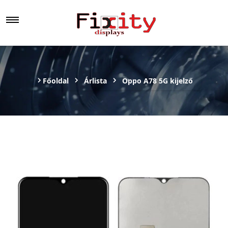
Főoldal
Árlista
Oppo A78 5G kijelző