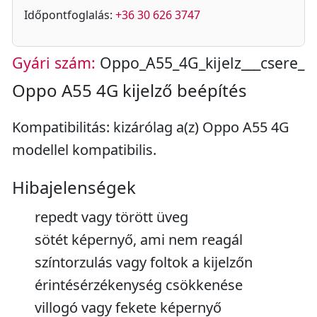
Időpontfoglalás:
+36 30 626 3747
Gyári szám:
Oppo_A55_4G_kijelz___csere_
Oppo A55 4G kijelző beépítés
Kompatibilitás: kizárólag a(z) Oppo A55 4G
modellel kompatibilis.
Hibajelenségek
repedt vagy törött üveg
sötét képernyő, ami nem reagál
színtorzulás vagy foltok a kijelzőn
érintésérzékenység csökkenése
villogó vagy fekete képernyő