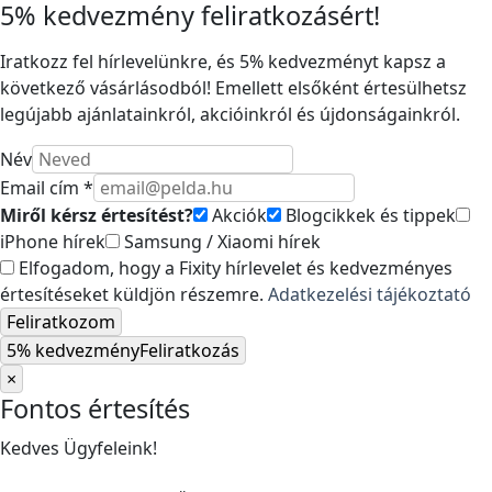
5% kedvezmény feliratkozásért!
Iratkozz fel hírlevelünkre, és 5% kedvezményt kapsz a
következő vásárlásodból! Emellett elsőként értesülhetsz
legújabb ajánlatainkról, akcióinkról és újdonságainkról.
Név
Email cím *
Miről kérsz értesítést?
Akciók
Blogcikkek és tippek
iPhone hírek
Samsung / Xiaomi hírek
Elfogadom, hogy a Fixity hírlevelet és kedvezményes
értesítéseket küldjön részemre.
Adatkezelési tájékoztató
Feliratkozom
5% kedvezmény
Feliratkozás
×
Fontos értesítés
Kedves Ügyfeleink!