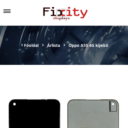
Főoldal
Árlista
Oppo A55 4G kijelző