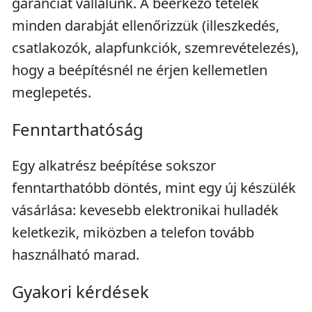
garanciát vállalunk. A beérkező tételek
minden darabját ellenőrizzük (illeszkedés,
csatlakozók, alapfunkciók, szemrevételezés),
hogy a beépítésnél ne érjen kellemetlen
meglepetés.
Fenntarthatóság
Egy alkatrész beépítése sokszor
fenntarthatóbb döntés, mint egy új készülék
vásárlása: kevesebb elektronikai hulladék
keletkezik, miközben a telefon tovább
használható marad.
Gyakori kérdések