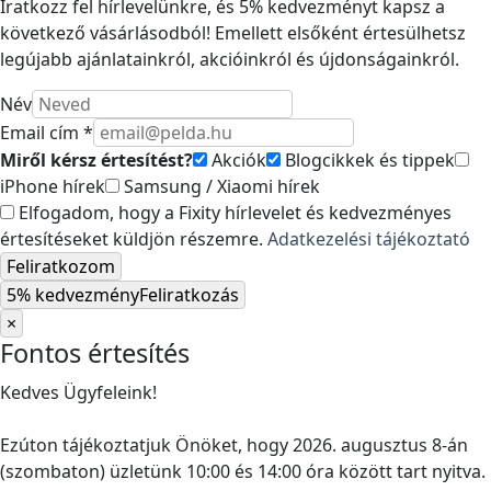
Iratkozz fel hírlevelünkre, és 5% kedvezményt kapsz a
következő vásárlásodból! Emellett elsőként értesülhetsz
legújabb ajánlatainkról, akcióinkról és újdonságainkról.
Név
Email cím *
Miről kérsz értesítést?
Akciók
Blogcikkek és tippek
iPhone hírek
Samsung / Xiaomi hírek
Elfogadom, hogy a Fixity hírlevelet és kedvezményes
értesítéseket küldjön részemre.
Adatkezelési tájékoztató
Feliratkozom
5% kedvezmény
Feliratkozás
×
Fontos értesítés
Kedves Ügyfeleink!
Ezúton tájékoztatjuk Önöket, hogy 2026. augusztus 8-án
(szombaton) üzletünk 10:00 és 14:00 óra között tart nyitva.