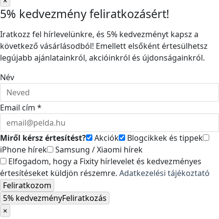
×
5% kedvezmény feliratkozásért!
Iratkozz fel hírlevelünkre, és 5% kedvezményt kapsz a
következő vásárlásodból! Emellett elsőként értesülhetsz
legújabb ajánlatainkról, akcióinkról és újdonságainkról.
Név
Email cím *
Miről kérsz értesítést?
Akciók
Blogcikkek és tippek
iPhone hírek
Samsung / Xiaomi hírek
Elfogadom, hogy a Fixity hírlevelet és kedvezményes
értesítéseket küldjön részemre.
Adatkezelési tájékoztató
Feliratkozom
5% kedvezmény
Feliratkozás
×