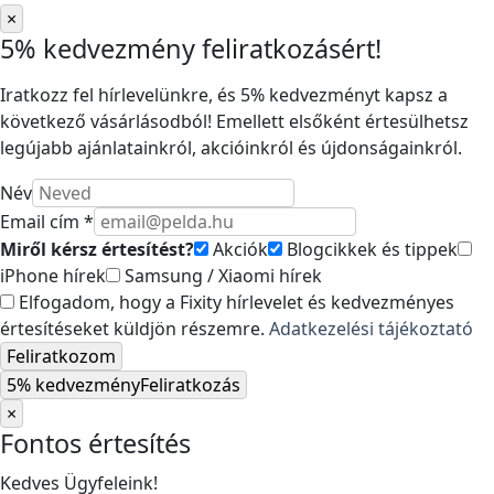
×
5% kedvezmény feliratkozásért!
Iratkozz fel hírlevelünkre, és 5% kedvezményt kapsz a
következő vásárlásodból! Emellett elsőként értesülhetsz
legújabb ajánlatainkról, akcióinkról és újdonságainkról.
Név
Email cím *
Miről kérsz értesítést?
Akciók
Blogcikkek és tippek
iPhone hírek
Samsung / Xiaomi hírek
Elfogadom, hogy a Fixity hírlevelet és kedvezményes
értesítéseket küldjön részemre.
Adatkezelési tájékoztató
Feliratkozom
5% kedvezmény
Feliratkozás
×
Fontos értesítés
Kedves Ügyfeleink!