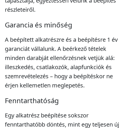
tapasztalja, egyeztessen velünk a beépítés
részleteiről.
Garancia és minőség
A beépített alkatrészre és a beépítésre 1 év
garanciát vállalunk. A beérkező tételek
minden darabját ellenőrzésnek vetjük alá:
illeszkedés, csatlakozók, alapfunkciók és
szemrevételezés – hogy a beépítéskor ne
érjen kellemetlen meglepetés.
Fenntarthatóság
Egy alkatrész beépítése sokszor
fenntarthatóbb döntés, mint egy teljesen új