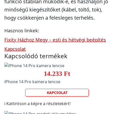
funkció stabilan működik-e, és használjon jó
minőségű kiegészítőket (kábel, töltő, tok),
hogy csökkenjen a felesleges terhelés.
Hasznos linkek:
Fixity Házhoz Megy – esti és hétvégi beépítés
Kapcsolat
Kapcsolódó termékek
14.233 Ft
iPhone 14 Pro kamera lencse
KAPCSOLAT
ℹ️ Kattintson a képre a részletekért!