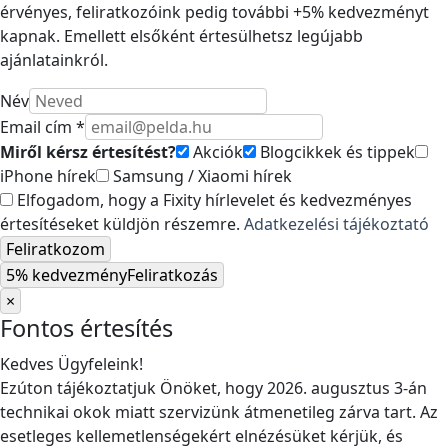
érvényes, feliratkozóink pedig további +5% kedvezményt
kapnak. Emellett elsőként értesülhetsz legújabb
ajánlatainkról.
Név
Email cím *
Miről kérsz értesítést?
Akciók
Blogcikkek és tippek
iPhone hírek
Samsung / Xiaomi hírek
Elfogadom, hogy a Fixity hírlevelet és kedvezményes
értesítéseket küldjön részemre.
Adatkezelési tájékoztató
Feliratkozom
5% kedvezmény
Feliratkozás
×
Fontos értesítés
Kedves Ügyfeleink!
Ezúton tájékoztatjuk Önöket, hogy 2026. augusztus 3-án
technikai okok miatt szervizünk átmenetileg zárva tart. Az
esetleges kellemetlenségekért elnézésüket kérjük, és