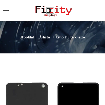
Főoldal
Árlista
Reno 7 Lite kijelző