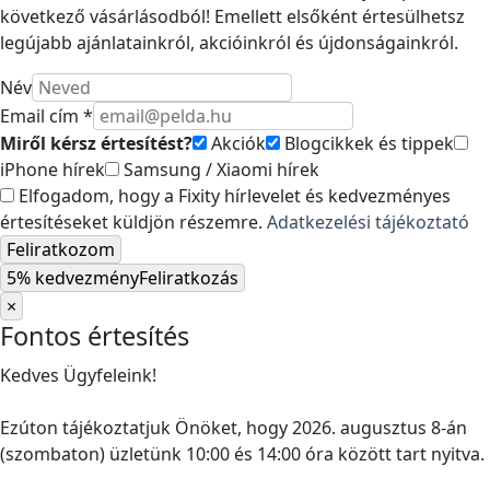
következő vásárlásodból! Emellett elsőként értesülhetsz
legújabb ajánlatainkról, akcióinkról és újdonságainkról.
Név
Email cím *
Miről kérsz értesítést?
Akciók
Blogcikkek és tippek
iPhone hírek
Samsung / Xiaomi hírek
Elfogadom, hogy a Fixity hírlevelet és kedvezményes
értesítéseket küldjön részemre.
Adatkezelési tájékoztató
Feliratkozom
5% kedvezmény
Feliratkozás
×
Fontos értesítés
Kedves Ügyfeleink!
Ezúton tájékoztatjuk Önöket, hogy 2026. augusztus 8-án
(szombaton) üzletünk 10:00 és 14:00 óra között tart nyitva.