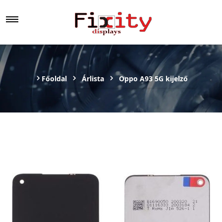
Főoldal
Árlista
Oppo A93 5G kijelző