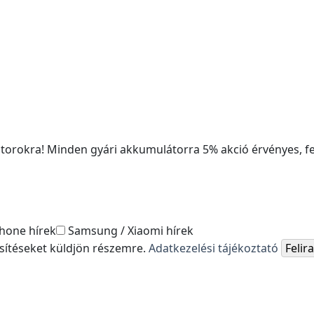
rokra! Minden gyári akkumulátorra 5% akció érvényes, fe
hone hírek
Samsung / Xiaomi hírek
esítéseket küldjön részemre.
Adatkezelési tájékoztató
Feli