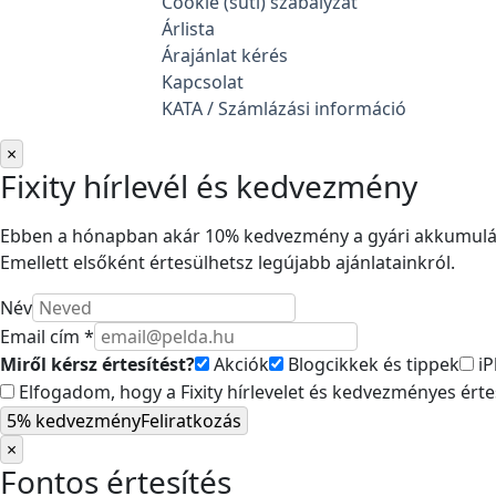
Cookie (süti) szabályzat
Árlista
Árajánlat kérés
Kapcsolat
KATA / Számlázási információ
×
Fixity hírlevél és kedvezmény
Ebben a hónapban akár 10% kedvezmény a gyári akkumuláto
Emellett elsőként értesülhetsz legújabb ajánlatainkról.
Név
Email cím *
Miről kérsz értesítést?
Akciók
Blogcikkek és tippek
iP
Elfogadom, hogy a Fixity hírlevelet és kedvezményes ért
5% kedvezmény
Feliratkozás
×
Fontos értesítés