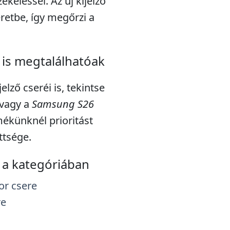
ékeléssel. Az új kijelző
eretbe, így megőrzi a
is megtalálhatóak
lző cseréi is, tekintse
vagy a
Samsung S26
ékünknél prioritást
ttsége.
a kategóriában
or csere
re