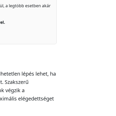
zül, a legtöbb esetben akár
el.
hetetlen lépés lehet, ha
t. Szakszerű
ok végzik a
aximális elégedettséget