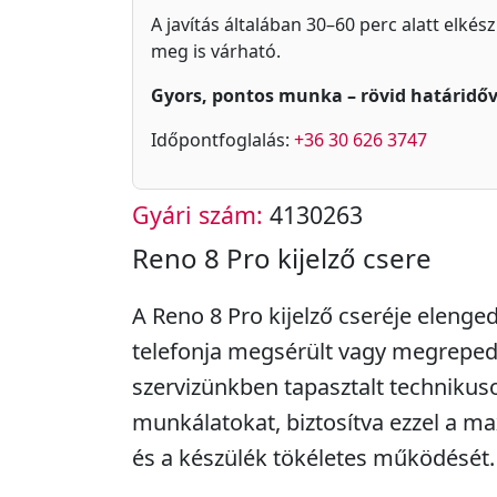
A javítás általában 30–60 perc alatt elkés
meg is várható.
Gyors, pontos munka – rövid határidőv
Időpontfoglalás:
+36 30 626 3747
Gyári szám:
4130263
Reno 8 Pro kijelző csere
A Reno 8 Pro kijelző cseréje elenged
telefonja megsérült vagy megreped
szervizünkben tapasztalt technikus
munkálatokat, biztosítva ezzel a m
és a készülék tökéletes működését.