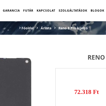
GARANCIA
FUTÁR
KAPCSOLAT
SZOLGÁLTATÁSOK
BLOGOK
Főoldal
Árlista
Reno 8 Pro kijelző
RENO 
72.318 Ft