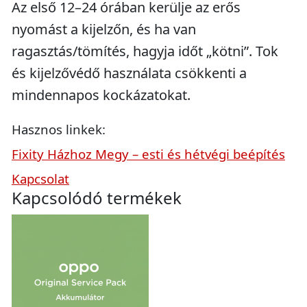
Az első 12–24 órában kerülje az erős
nyomást a kijelzőn, és ha van
ragasztás/tömítés, hagyja időt „kötni”. Tok
és kijelzővédő használata csökkenti a
mindennapos kockázatokat.
Hasznos linkek:
Fixity Házhoz Megy – esti és hétvégi beépítés
Kapcsolat
Kapcsolódó termékek