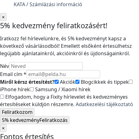
KATA / Számlázási információ
×
5% kedvezmény feliratkozásért!
Iratkozz fel hírlevelünkre, és 5% kedvezményt kapsz a
következő vásárlásodból! Emellett elsőként értesülhetsz
legújabb ajánlatainkról, akcióinkról és újdonságainkról.
Név
Email cím *
Miről kérsz értesítést?
Akciók
Blogcikkek és tippek
iPhone hírek
Samsung / Xiaomi hírek
Elfogadom, hogy a Fixity hírlevelet és kedvezményes
értesítéseket küldjön részemre.
Adatkezelési tájékoztató
Feliratkozom
5% kedvezmény
Feliratkozás
×
Fontos értesítés