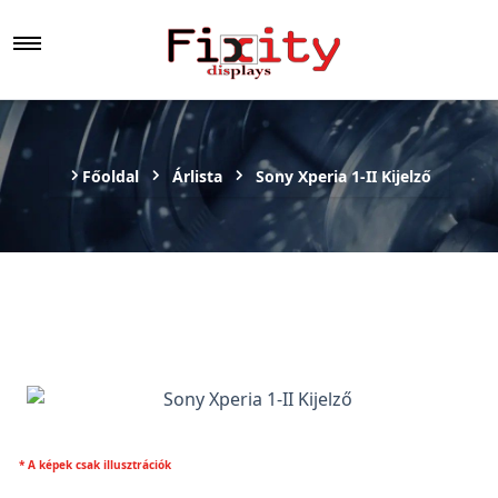
Főoldal
Árlista
Sony Xperia 1-II Kijelző
* A képek csak illusztrációk