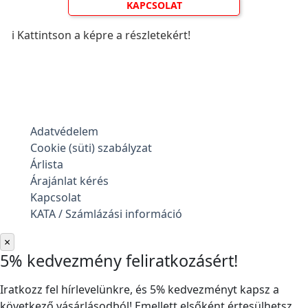
KAPCSOLAT
ℹ️ Kattintson a képre a részletekért!
Adatvédelem
Cookie (süti) szabályzat
Árlista
Árajánlat kérés
Kapcsolat
KATA / Számlázási információ
×
5% kedvezmény feliratkozásért!
Iratkozz fel hírlevelünkre, és 5% kedvezményt kapsz a
következő vásárlásodból! Emellett elsőként értesülhetsz