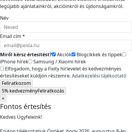
legújabb ajánlatainkról, akcióinkról és újdonságainkról.
Név
Email cím *
Miről kérsz értesítést?
Akciók
Blogcikkek és tippek
iPhone hírek
Samsung / Xiaomi hírek
Elfogadom, hogy a Fixity hírlevelet és kedvezményes
értesítéseket küldjön részemre.
Adatkezelési tájékoztató
Feliratkozom
5% kedvezmény
Feliratkozás
×
Fontos értesítés
Kedves Ügyfeleink!
Ezúton tájékoztatjuk Önöket, hogy 2026. augusztus 8-án