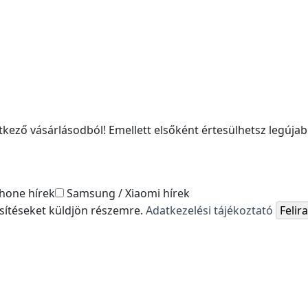
kező vásárlásodból! Emellett elsőként értesülhetsz legújabb
hone hírek
Samsung / Xiaomi hírek
esítéseket küldjön részemre.
Adatkezelési tájékoztató
Feli