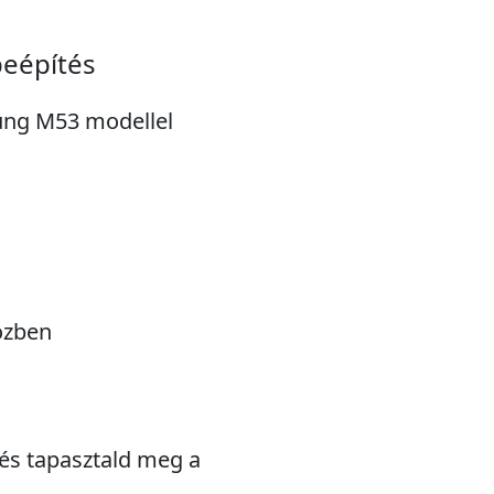
eépítés
sung M53 modellel
özben
 és tapasztald meg a