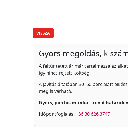
VISSZA
Gyors megoldás, kiszám
A feltüntetett ár már tartalmazza az alkat
így nincs rejtett költség.
A javítás általában 30–60 perc alatt elkés
meg is várható.
Gyors, pontos munka – rövid határidőv
Időpontfoglalás:
+36 30 626 3747