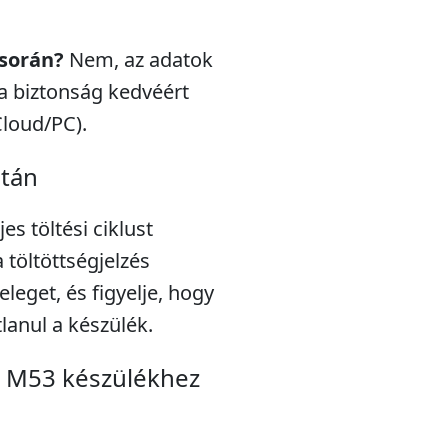
 során?
Nem, az adatok
a biztonság kedvéért
Cloud/PC).
után
s töltési ciklust
töltöttségjelzés
eleget, és figyelje, hogy
lanul a készülék.
 M53 készülékhez