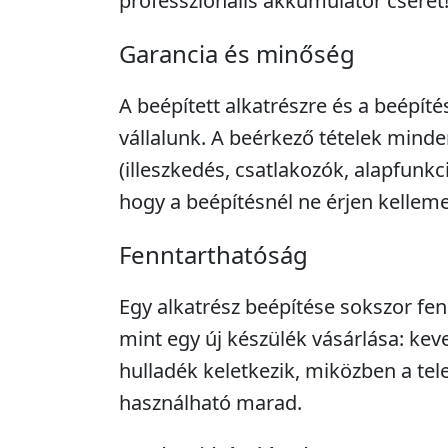
professzionális akkumulátor cserét
Garancia és minőség
A beépített alkatrészre és a beépíté
vállalunk. A beérkező tételek minde
(illeszkedés, csatlakozók, alapfunkc
hogy a beépítésnél ne érjen kellem
Fenntarthatóság
Egy alkatrész beépítése sokszor fe
mint egy új készülék vásárlása: kev
hulladék keletkezik, miközben a tel
használható marad.