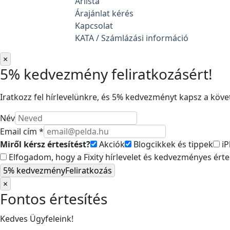
Árlista
Árajánlat kérés
Kapcsolat
KATA / Számlázási információ
×
5% kedvezmény feliratkozásért!
Iratkozz fel hírlevelünkre, és 5% kedvezményt kapsz a követ
Név
Email cím *
Miről kérsz értesítést?
Akciók
Blogcikkek és tippek
iP
Elfogadom, hogy a Fixity hírlevelet és kedvezményes ért
5% kedvezmény
Feliratkozás
×
Fontos értesítés
Kedves Ügyfeleink!