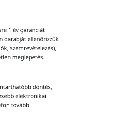
!
sre 1 év garanciát
n darabját ellenőrizzük
iók, szemrevételezés),
etlen meglepetés.
nntarthatóbb döntés,
esebb elektronikai
efon tovább