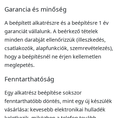
Garancia és minőség
A beépített alkatrészre és a beépítésre 1 év
garanciát vállalunk. A beérkező tételek
minden darabját ellenőrizzük (illeszkedés,
csatlakozók, alapfunkciók, szemrevételezés),
hogy a beépítésnél ne érjen kellemetlen
meglepetés.
Fenntarthatóság
Egy alkatrész beépítése sokszor
fenntarthatóbb döntés, mint egy új készülék
vásárlása: kevesebb elektronikai hulladék
keletkezik, miközben a telefon tovább