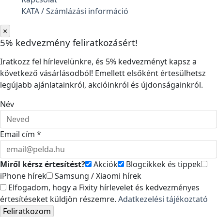
KATA / Számlázási információ
×
5% kedvezmény feliratkozásért!
Iratkozz fel hírlevelünkre, és 5% kedvezményt kapsz a
következő vásárlásodból! Emellett elsőként értesülhetsz
legújabb ajánlatainkról, akcióinkról és újdonságainkról.
Név
Email cím *
Miről kérsz értesítést?
Akciók
Blogcikkek és tippek
iPhone hírek
Samsung / Xiaomi hírek
Elfogadom, hogy a Fixity hírlevelet és kedvezményes
értesítéseket küldjön részemre.
Adatkezelési tájékoztató
Feliratkozom