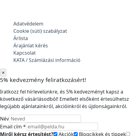
Adatvédelem
Cookie (süti) szabályzat
Árlista
Árajánlat kérés
Kapcsolat
KATA / Számlázási információ
×
5% kedvezmény feliratkozásért!
Iratkozz fel hírlevelünkre, és 5% kedvezményt kapsz a
következő vásárlásodból! Emellett elsőként értesülhetsz
legújabb ajánlatainkról, akcióinkról és újdonságainkról.
Név
Email cím *
Miről kérsz értesítést?
Akciók
Blogcikkek és tippek