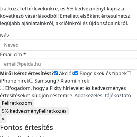
Iratkozz fel hírlevelünkre, és 5% kedvezményt kapsz a
következő vásárlásodból! Emellett elsőként értesülhetsz
legújabb ajánlatainkról, akcióinkról és újdonságainkról.
Név
Email cím *
Miről kérsz értesítést?
Akciók
Blogcikkek és tippek
iPhone hírek
Samsung / Xiaomi hírek
Elfogadom, hogy a Fixity hírlevelet és kedvezményes
értesítéseket küldjön részemre.
Adatkezelési tájékoztató
Feliratkozom
5% kedvezmény
Feliratkozás
×
Fontos értesítés